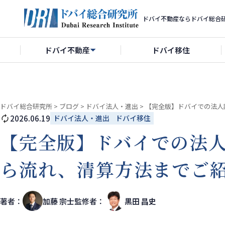
ドバイ不動産ならドバイ総合
ドバイ不動産
ドバイ移住
ドバイ総合研究所
>
ブログ
>
ドバイ法人・進出
>
【完全版】ドバイでの法人
2026.06.19
ドバイ法人・進出
ドバイ移住
【完全版】ドバイでの法
ら流れ、清算方法までご
著者：
加藤 宗士
監修者：
黒田 昌史