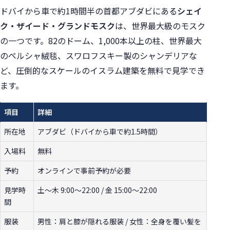
ドバイから車で約1時間半の首都アブダビにある
シェイ
ク・ザイード・グランドモスク
は、世界最大級のモスク
の一つです。82のドーム、1,000本以上の柱、世界最大
のペルシャ絨毯、スワロフスキー製のシャンデリアな
ど、圧倒的なスケールのイスラム建築を無料で見学でき
ます。
項目
詳細
所在地
アブダビ（ドバイから車で約1.5時間）
入場料
無料
予約
オンラインで事前予約が必要
見学時
土〜木 9:00〜22:00 / 金 15:00〜22:00
間
服装
男性：肩と膝が隠れる服装 / 女性：全身を覆い髪を