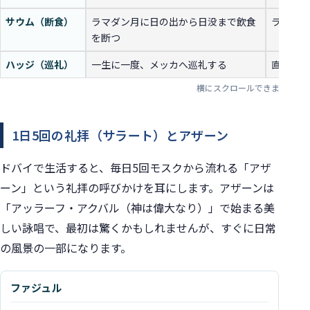
サウム（断食）
ラマダン月に日の出から日没まで飲食
ラマダン
を断つ
ハッジ（巡礼）
一生に一度、メッカへ巡礼する
直接的な
1日5回の礼拝（サラート）とアザーン
ドバイで生活すると、毎日5回モスクから流れる「アザ
ーン」という礼拝の呼びかけを耳にします。アザーンは
「アッラーフ・アクバル（神は偉大なり）」で始まる美
しい詠唱で、最初は驚くかもしれませんが、すぐに日常
の風景の一部になります。
ファジュル
礼拝名