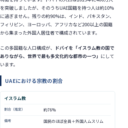
を突破しましたが、そのうちUAE国籍を持つ人は約10%
に過ぎません。残りの約90%は、インド、パキスタン、
フィリピン、ヨーロッパ、アフリカなど200以上の国籍
から集まった外国人居住者で構成されています。
この多国籍な人口構成が、
ドバイを「イスラム教の国で
ありながら、世界で最も多文化的な都市の一つ」
にして
います。
UAEにおける宗教の割合
イスラム教
宗教
約76%
割合（推定）
国民のほぼ全員＋外国人ムスリム
備考