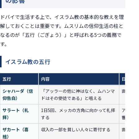
の影響
ドバイで生活する上で、イスラム教の基本的な教えを理
解しておくことは重要です。ムスリムの信仰生活の柱と
なるのが「五行（ごぎょう）」と呼ばれる5つの義務で
す。
イスラム教の五行
五行
内容
日本人へ
シャハーダ（信
「アッラーの他に神はなく、ムハンマ
直接的な
仰告白）
ドはその使徒である」と唱える
サラート（礼
1日5回、メッカの方角に向かって礼拝
アザーン
拝）
する
響く
ザカート（喜
収入の一部を貧しい人々に寄付する
直接的な
捨）