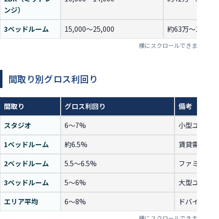
ンジ）
3ベッドルーム
15,000〜25,000
約63万〜105万
間取り別グロス利回り
間取り
グロス利回り
備考
スタジオ
6〜7%
小型ユニッ
1ベッドルーム
約6.5%
賃貸需要・
2ベッドルーム
5.5〜6.5%
ファミリー
3ベッドルーム
5〜6%
大型ユニッ
エリア平均
6〜8%
ドバイ全体