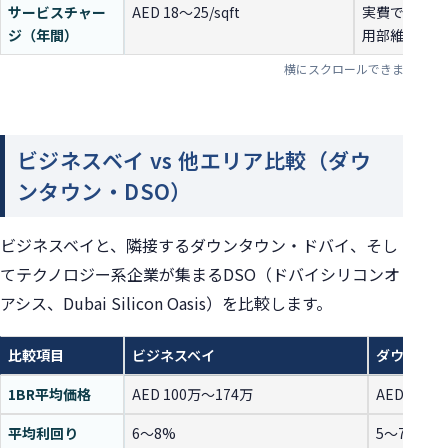
サービスチャー
AED 18〜25/sqft
実費で必要。M
ジ（年間）
用部維持費
ビジネスベイ vs 他エリア比較（ダウ
ンタウン・DSO）
ビジネスベイと、隣接するダウンタウン・ドバイ、そし
てテクノロジー系企業が集まるDSO（ドバイシリコンオ
アシス、Dubai Silicon Oasis）を比較します。
比較項目
ビジネスベイ
ダウンタウ
1BR平均価格
AED 100万〜174万
AED 180
平均利回り
6〜8%
5〜7%