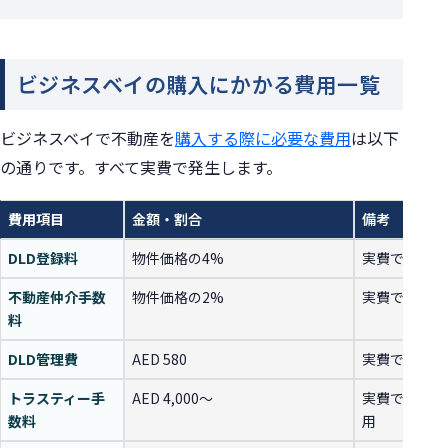
ビジネスベイの購入にかかる費用一覧
ビジネスベイで不動産を
購入する際に必要な費用
は以下
の通りです。すべて実費で発生します。
費用項目
金額・割合
備考
DLD登録料
物件価格の4%
実費で必要。
不動産仲介手数
物件価格の2%
実費で必要。
料
DLD管理費
AED 580
実費で必要。
トラスティー手
AED 4,000〜
実費で必要。
数料
用