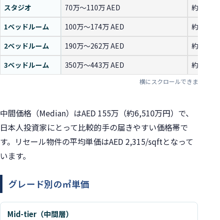
スタジオ
70万〜110万 AED
約2,940
1ベッドルーム
100万〜174万 AED
約4,200
2ベッドルーム
190万〜262万 AED
約7,980
3ベッドルーム
350万〜443万 AED
約1億4,
中間価格（Median）はAED 155万（約6,510万円）で、
日本人投資家にとって比較的手の届きやすい価格帯で
す。リセール物件の平均単価はAED 2,315/sqftとなって
います。
グレード別の㎡単価
Mid-tier（中間層）
グレード