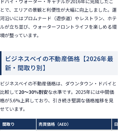
ドバイ・ウォーター・キャナルが2016年に完成したこ
とで、エリアの景観と利便性が大幅に向上しました。運
河沿いにはプロムナード（遊歩道）やレストラン、ホテ
ルが立ち並び、ウォーターフロントライフを楽しめる環
境が整っています。
ビジネスベイの不動産価格【2026年最
新・間取り別】
ビジネスベイの不動産価格は、ダウンタウン・ドバイと
比較して
20〜30%割安
な水準です。2025年には中間価
格が5.6%上昇しており、引き続き堅調な価格推移を見
せています。
間取り
売買価格（AED）
日本円目