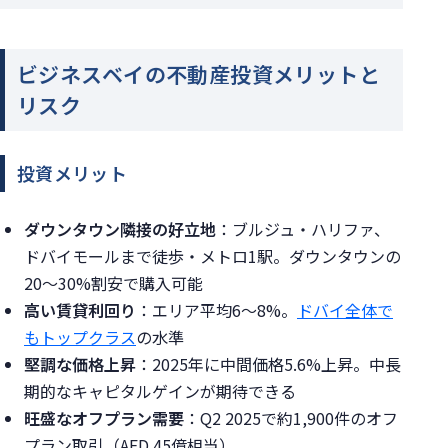
ビジネスベイの不動産投資メリットと
リスク
投資メリット
ダウンタウン隣接の好立地
：ブルジュ・ハリファ、
ドバイモールまで徒歩・メトロ1駅。ダウンタウンの
20〜30%割安で購入可能
高い賃貸利回り
：エリア平均6〜8%。
ドバイ全体で
もトップクラス
の水準
堅調な価格上昇
：2025年に中間価格5.6%上昇。中長
期的なキャピタルゲインが期待できる
旺盛なオフプラン需要
：Q2 2025で約1,900件のオフ
プラン取引（AED 45億相当）