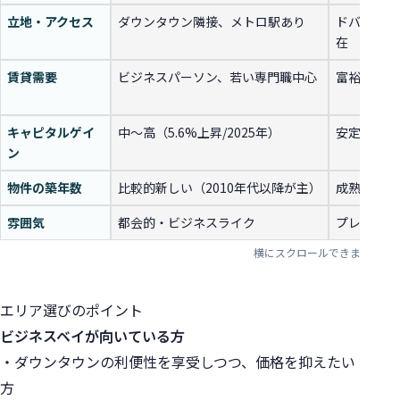
立地・アクセス
ダウンタウン隣接、メトロ駅あり
ドバイの中
在
賃貸需要
ビジネスパーソン、若い専門職中心
富裕層、観
キャピタルゲイ
中〜高（5.6%上昇/2025年）
安定成長
ン
物件の築年数
比較的新しい（2010年代以降が主）
成熟期（20
雰囲気
都会的・ビジネスライク
プレミアム
エリア選びのポイント
ビジネスベイが向いている方
・ダウンタウンの利便性を享受しつつ、価格を抑えたい
方